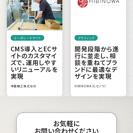
コーポレートサイト
グラフィック
CMS導入とECサ
開発段階から進
イトのカスタマイ
行に並走し、相
ズで、運用しやす
談を重ねてブラ
いリニューアルを
ンドに最適なデ
実現
ザインを実現
常磐精工株式会社
HIBINOWA（ヒビノワ）
お
気軽
に
お問い合わせ
ください