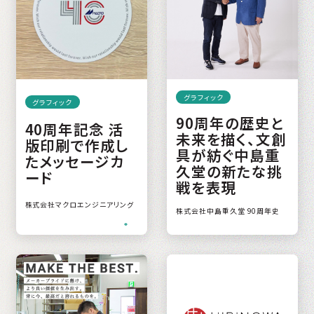
グラフィック
グラフィック
90周年の歴史と
40周年記念 活
未来を描く、文創
版印刷で作成し
具が紡ぐ中島重
たメッセージカ
久堂の新たな挑
ード
戦を表現
株式会社マクロエンジニアリング
株式会社中島重久堂 90周年史