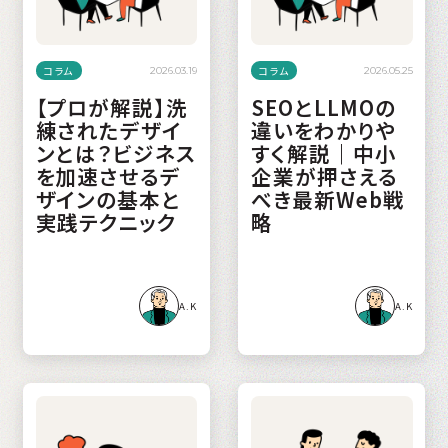
コラム
コラム
2026.03.19
2026.05.25
【プロが解説】洗
SEOとLLMOの
練されたデザイ
違いをわかりや
ンとは？ビジネス
すく解説｜中小
を加速させるデ
企業が押さえる
ザインの基本と
べき最新Web戦
実践テクニック
略
A.K
A.K