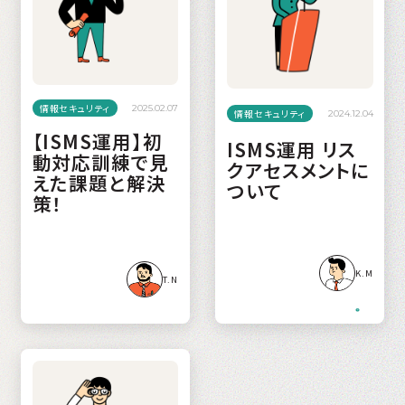
情報セキュリティ
2025.02.07
情報セキュリティ
2024.12.04
【ISMS運用】初
ISMS運用 リス
動対応訓練で見
クアセスメントに
えた課題と解決
ついて
策！
K.M
T.N