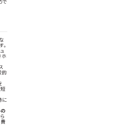
ので
な
す。
ュ
きホ
ス
較的
を
や短
特に
いの
なら
い費