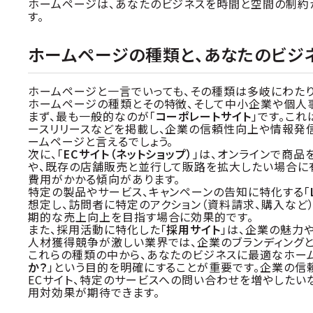
ホームページは、あなたのビジネスを時間と空間の制約
す。
ホームページの種類と、あなたのビジ
ホームページと一言でいっても、その種類は多岐にわたり
ホームページの種類とその特徴、そして中小企業や個人
まず、最も一般的なのが「
コーポレートサイト
」です。こ
ースリリースなどを掲載し、企業の信頼性向上や情報発信
ームページと言えるでしょう。
次に、「
ECサイト（ネットショップ）
」は、オンラインで商品
や、既存の店舗販売と並行して販路を拡大したい場合に
費用がかかる傾向があります。
特定の製品やサービス、キャンペーンの告知に特化する「
想定し、訪問者に特定のアクション（資料請求、購入など
期的な売上向上を目指す場合に効果的です。
また、採用活動に特化した「
採用サイト
」は、企業の魅力
人材獲得競争が激しい業界では、企業のブランディング
これらの種類の中から、あなたのビジネスに最適なホー
か？
」という目的を明確にすることが重要です。企業の信
ECサイト、特定のサービスへの問い合わせを増やしたい
用対効果が期待できます。