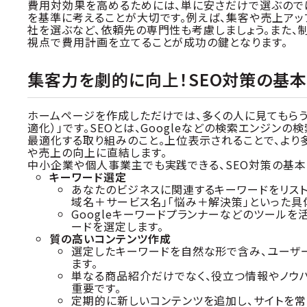
費用対効果を高めるためには、単に安さだけで選ぶので
を基準に考えることが大切です。例えば、集客や売上アッ
社を選ぶなど、依頼先の専門性も考慮しましょう。また
視点で費用計画を立てることが成功の鍵となります。
集客力を劇的に向上！SEO対策の基
ホームページを作成しただけでは、多くの人に見てもらう
適化）」です。SEOとは、Googleなどの検索エンジ
最適化する取り組みのこと。上位表示されることで、より
や売上の向上に直結します。
中小企業や個人事業主でも実践できる、SEO対策の基
キーワード選定
あなたのビジネスに関連するキーワードをリスト
域名＋サービス名」「悩み＋解決策」といった具
Googleキーワードプランナーなどのツール
ードを選定します。
質の高いコンテンツ作成
選定したキーワードを自然な形で含み、ユーザ
ます。
単なる商品紹介だけでなく、役立つ情報やノウ
重要です。
定期的に新しいコンテンツを追加し、サイトを