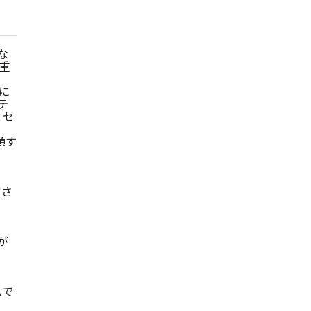
な
重
に
テ
、セ
頼す
定さ
が
ムで