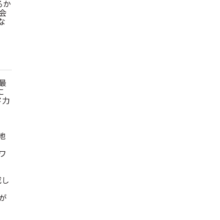
るか
会
な
最
に
客力
地
ワ
成し
が