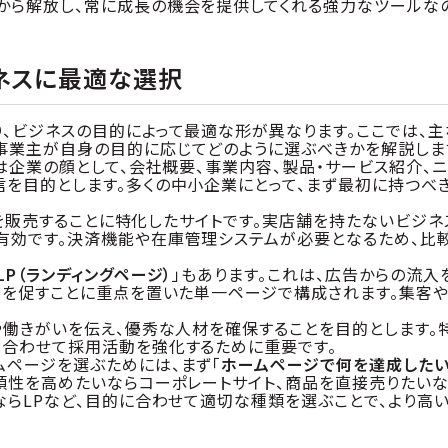
から解放し、常に成長の機会を提供してくれる強力なツールな
ネスに最適な選択
、ビジネスの目的によって最適な形が異なります。ここでは、主
事業主が自身の目的に応じてどのように選ぶべきかを解説しま
れは企業の顔として、会社概要、事業内容、製品・サービス紹介、ニ
を目的とします。多くの中小企業にとって、まず最初に持つべ
を販売することに特化したサイトです。実店舗を持たないビジネ
有効です。決済機能や在庫管理システムが必要となるため、比
LP（ランディングページ）
」もあります。これは、広告からの流入
）を促すことに重点を置いた単一ページで構成されます。集客
や働きがいを伝え、優秀な人材を確保することを目的とします。
と合わせて採用活動を強化するために重要です。
ムページを選ぶためには、まず「
ホームページで何を達成した
頼性を高めたいならコーポレートサイト、商品を直接売りたい
ならLPなど、目的に合わせて適切な種類を選ぶことで、より高