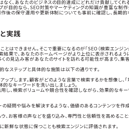
はなく、あなたのビジネスの目的達成にどれだけ貢献してくれ
プが目的なら、SEO対策やマーケティングの知識が豊富な制作
、制作後の保守運用や更新体制についても事前に確認し、長期的
本と実践
ことはできません。そこで重要になるのが「SEO（検索エンジン
ンの検索結果で、あなたのホームページがより上位に表示されるよう
多くの見込み客があなたのサイトを訪れる可能性が高まり、集
本的なステップと具体的な施策は以下の通りです。
アップします。顧客がどのような言葉で検索するかを想像し、「
体的なキーワードを洗い出しましょう。
を活用し、検索ボリュームや競合性を確認しながら、効果的なキー
ーの疑問や悩みを解決するような、価値のあるコンテンツを作
ハウ、お客様の声などを盛り込み、専門性と信頼性を高めること
常に新鮮な状態に保つことも検索エンジンに評価されます。