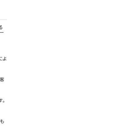
る
ー
によ
顧客
す。
も