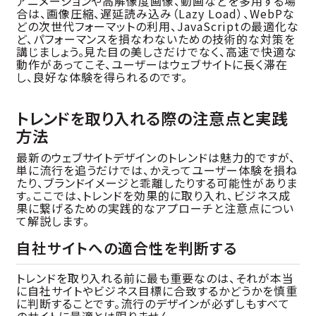
アニメーションや高解像度画像、動画などを多用する場
合は、画像圧縮、遅延読み込み（Lazy Load）、WebPな
どの次世代フォーマットの利用、JavaScriptの最適化な
ど、パフォーマンスを損なわないための技術的な対策を
講じましょう。見た目の美しさだけでなく、高速で快適な
動作があってこそ、ユーザーはウェブサイトに長く滞在
し、良好な体験を得られるのです。
トレンドを取り入れる際の注意点と実践
方法
最新のウェブサイトデザインのトレンドは魅力的ですが、
単に流行を追うだけでは、かえってユーザー体験を損ね
たり、ブランドイメージと乖離したりする可能性がありま
す。ここでは、トレンドを効果的に取り入れ、ビジネス成
果に繋げるための実践的なアプローチと注意点につい
て解説します。
自社サイトへの適合性を判断する
トレンドを取り入れる前に最も重要なのは、それが本当
に自社サイトやビジネス目標に合致するかどうかを慎重
に判断することです。流行のデザインが必ずしもすべて
のサイトに最適とは限りません。