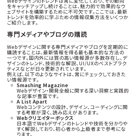
Webデザインのトレンドは常に変化しており、その動向
をキャッチアップし続けることは、魅力的で効果的なウ
ェブサイトを構築するために不可欠です。ここでは、最新
トレンドを効率的に学ぶための情報収集方法をいくつか
ご紹介します。
専門メディアやブログの購読
Webデザインに関する専門メディアやブログを定期的に
購読することは、最新情報を得る最も基本的な方法の
一つです。国内外には質の高い情報源が多数存在し、デ
ザインのトレンド、技術的な解説、UI/UXのベストプラク
ティスなどが日々更新されています。
例えば、以下のようなサイトは、常にチェックしておきた
い情報源です。
Smashing Magazine
Webデザイン・開発全般に関する深い洞察と実践的
な記事が豊富です。
A List Apart
Webコンテンツの設計、デザイン、コーディングに関
する考察が深く、読み応えがあります。
Webクリエイターボックス
日本語でWebデザインのトレンドや技術を分かりや
すく解説しており、初心者から上級者まで参考にな
ります。