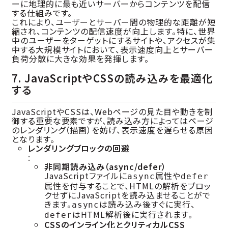
ーに地理的に最も近いサーバーからコンテンツを配信
する仕組みです。
これにより、ユーザーとサーバー間の物理的な距離が短
縮され、コンテンツの配信速度が向上します。特に、世界
中のユーザーをターゲットにするサイトや、アクセスが集
中する大規模サイトにおいて、表示速度向上とサーバー
負荷分散に大きな効果を発揮します。
7. JavaScriptやCSSの読み込みを最適化
する
JavaScriptやCSSは、Webページの見た目や動きを制
御する重要な要素ですが、読み込み方によってはページ
のレンダリング（描画）を妨げ、表示速度を遅らせる原因
となります。
レンダリングブロックの回避
:
非同期読み込み（async/defer）
JavaScriptファイルに
属性や
async
defer
属性を付与することで、HTMLの解析をブロッ
クせずにJavaScriptを読み込ませることがで
きます。
は読み込み後すぐに実行、
async
はHTML解析後に実行されます。
defer
CSSのインライン化とクリティカルCSS