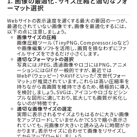
1. 画像の最適化：サイズ圧縮と適切なフォ
ーマット選択
Webサイトの表示速度を遅くする最大の要因の一つが、
最適化されていない画像です。画像を最適化するには、
以下の点に注意しましょう。
画像サイズの圧縮
画像圧縮ツール（TinyPNG、Compressor.ioなど）
や画像編集ソフトを活用し、画質を損なわずにファ
イルサイズをできるだけ小さくします。
適切なフォーマットの選択
写真にはJPEG、透過画像やロゴにはPNG、アニメ
ーションにはGIFが一般的ですが、最近では
WebP（ウェッピー）やAVIFといった「次世代フォー
マット」が推奨されています。これらは高い圧縮率を
持ちながら高画質を維持できるため、積極的に導入
を検討しましょう。SVGは、アイコンやロゴなどシン
プルな図形に適しており、拡大しても画質が劣化し
ないのが特徴です。
適切な画像サイズの選定
実際に表示されるサイズよりもはるかに大きい画像
をアップロードしていませんか？CSSで縮小表示さ
れていても、元画像が大きいと読み込みに時間がか
かります。表示サイズに合わせて画像をリサイズし
てからアップロードしましょう。