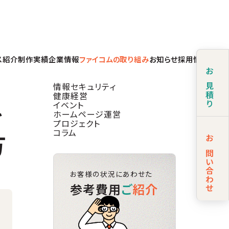
ス紹介
制作実績
企業情報
ファイコムの取り組み
お知らせ
採用情報
お見積り
情報セキュリティ
健康経営
を
イベント
ホームページ運営
プロジェクト
方
コラム
お問い合わせ
お客様の状況にあわせた
参考費用
ご
紹介