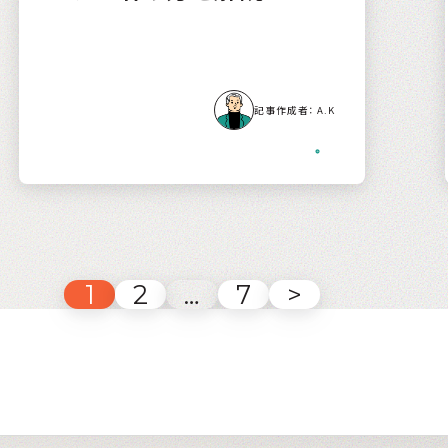
A.K
1
2
…
7
>