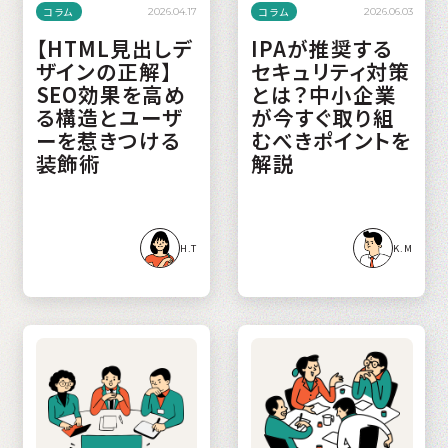
コラム
コラム
2026.04.17
2026.06.03
【HTML見出しデ
IPAが推奨する
ザインの正解】
セキュリティ対策
SEO効果を高め
とは？中小企業
る構造とユーザ
が今すぐ取り組
ーを惹きつける
むべきポイントを
装飾術
解説
H.T
K.M