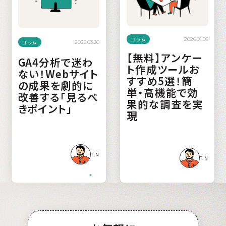
コラム
2026.01.09
コラム
2026.03.30
【無料】アンケー
GA4分析で迷わ
ト作成ツールお
ない！Webサイト
すすめ5選！簡
の成果を劇的に
単・高機能で効
改善する「見るべ
果的な調査を実
きポイント」
現
T.N
T.N