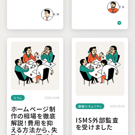
T.N
K.M
コラム
2025.10.08
情報セキュリティ
2025.09.03
ホームページ制
作の相場を徹底
ISMS外部監査
解説！費用を抑
を受けました
える方法から、失