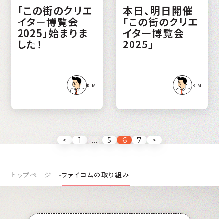
「この街のクリエ
本日、明日開催
イター博覧会
「この街のクリエ
2025」始まりま
イター博覧会
した！
2025」
K.M
K.M
<
1
…
5
6
7
>
トップページ
ファイコムの取り組み