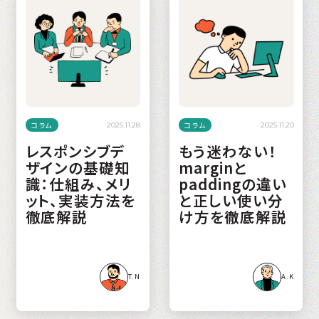
コラム
コラム
2025.11.28
2025.11.20
レスポンシブデ
もう迷わない！
ザインの基礎知
marginと
識：仕組み、メリ
paddingの違い
ット、実装方法を
と正しい使い分
徹底解説
け方を徹底解説
T.N
A.K