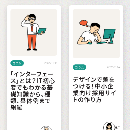
コラム
2025.11.18
コラム
2025.11.14
「インターフェー
デザインで差を
ス」とは？IT初心
つける！中小企
者でもわかる基
業向け採用サイ
礎知識から、種
トの作り方
類、具体例まで
網羅
H.T